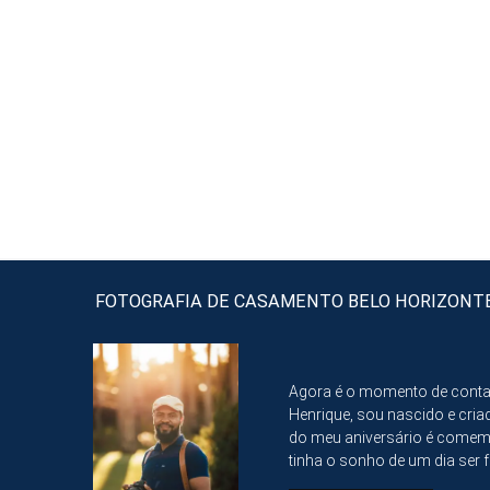
FOTOGRAFIA DE CASAMENTO BELO HORIZONT
Agora é o momento de cont
Henrique, sou nascido e criad
do meu aniversário é comem
tinha o sonho de um dia ser f