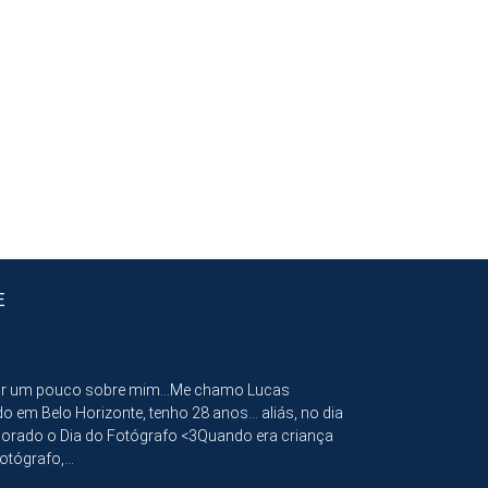
E
ar um pouco sobre mim...Me chamo Lucas
o em Belo Horizonte, tenho 28 anos... aliás, no dia
orado o Dia do Fotógrafo <3Quando era criança
otógrafo,...