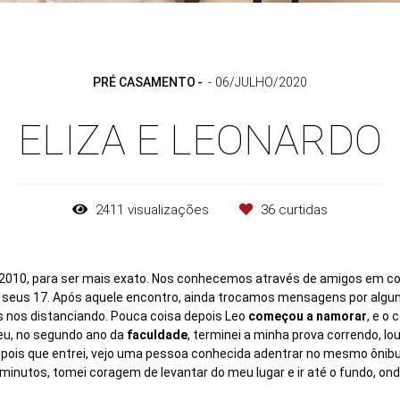
PRÉ CASAMENTO
06/JULHO/2020
ELIZA E LEONARDO
2411
visualizações
36
curtidas
2010, para ser mais exato. Nos conhecemos através de amigos em comu
m seus 17. Após aquele encontro, ainda trocamos mensagens por algu
 nos distanciando. Pouca coisa depois Leo
começou a namorar
, e o 
eu, no segundo ano da
faculdade
, terminei a minha prova correndo, lou
epois que entrei, vejo uma pessoa conhecida adentrar no mesmo ônibus
inutos, tomei coragem de levantar do meu lugar e ir até o fundo, o