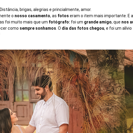
Distância, brigas, alegrias e princialmente, amor.
mente o
nosso casamento
, as
fotos
eram o item mais importante. E 
as foi muito mais que um
fotógrafo:
foi um
grande amigo
, que
nos a
tecer como
sempre sonhamos
. O
dia das fotos chegou
, e foi um alívi
!