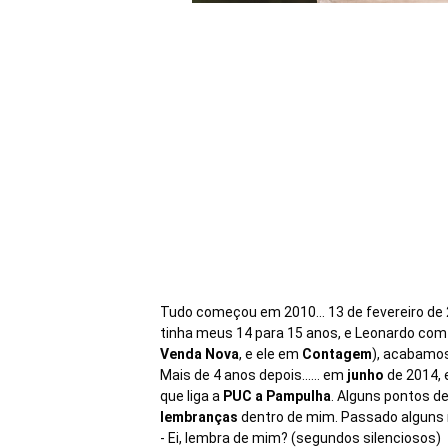
Tudo começou em 2010... 13 de fevereiro de 
tinha meus 14 para 15 anos, e Leonardo co
Venda Nova
, e ele em
Contagem
), acabamos
Mais de 4 anos depois...... em
junho
de 2014, 
que liga a
PUC a Pampulha
. Alguns pontos d
lembranças
dentro de mim. Passado alguns m
- Ei, lembra de mim? (segundos silenciosos)