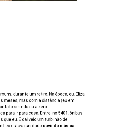
ns, durante um retiro. Na época, eu, Eliza,
ns meses, mas com a distância (eu em
contato se reduziu a zero.
ca para ir para casa. Entrei no 5401, ônibus
 que eu. E dai veio um turbilhão de
nde Leo estava sentado
ouvindo música.