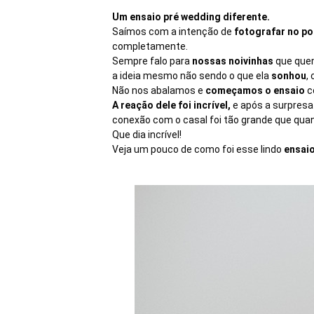
Um ensaio pré wedding diferente.
Saímos com a intenção de
fotografar no po
completamente.
Sempre falo para
nossas noivinhas
que que
a ideia mesmo não sendo o que ela
sonhou
,
Não nos abalamos e
começamos o ensaio
c
A reação dele foi incrível,
e após a surpres
conexão com o casal foi tão grande que qua
Que dia incrível!
Veja um pouco de como foi esse lindo
ensaio