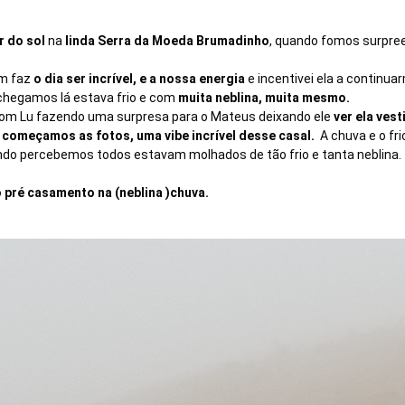
r do sol
na
linda Serra da Moeda Brumadinho
, quando fomos surpre
m faz
o dia ser incrível, e a nossa energia
e incentivei ela a continu
 chegamos lá estava frio e com
muita neblina, muita mesmo.
om Lu fazendo uma surpresa para o Mateus deixando ele
ver ela vest
a
começamos as fotos, uma vibe incrível desse casal.
A chuva e o fr
ndo percebemos todos estavam molhados de tão frio e tanta neblina.
 pré casamento na (neblina )chuva.